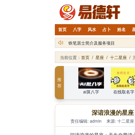
首页
八字
风水
占卜
姓名
铁笔居士简介及服务项目
当前位置：
首页
/
星座
/
十二星座
/
推
荐
ai算八字
在线取名字
深谙浪漫的星座
责任编辑: admin
来源:
十二星座
深谙浪漫的星座：天生自带诗心