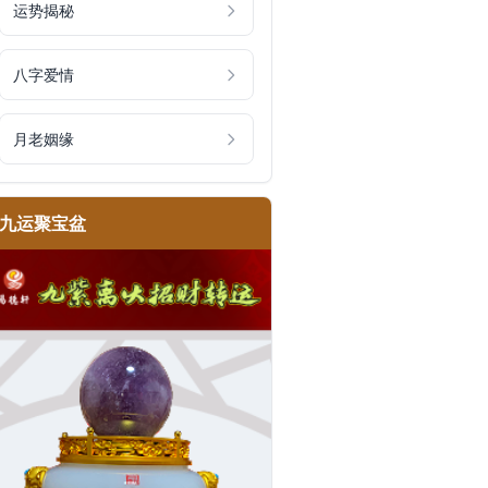
运势揭秘
八字爱情
月老姻缘
九运聚宝盆