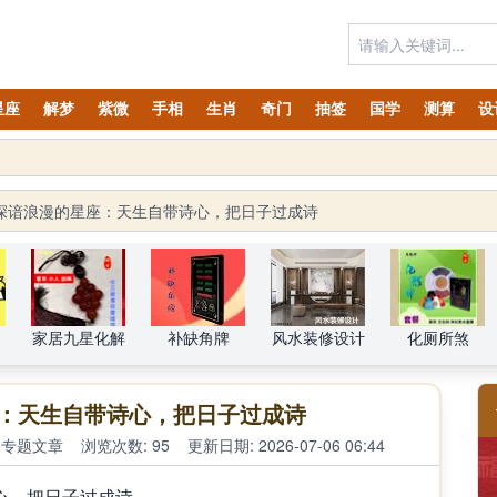
星座
解梦
紫微
手相
生肖
奇门
抽签
国学
测算
设
深谙浪漫的星座：天生自带诗心，把日子过成诗
家居九星化解
补缺角牌
风水装修设计
化厕所煞
：天生自带诗心，把日子过成诗
专题文章
浏览次数: 95
更新日期: 2026-07-06 06:44
，把日子过成诗