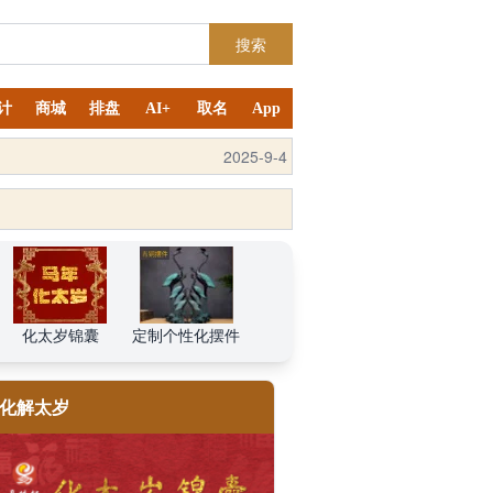
搜索
计
商城
排盘
AI+
取名
App
2025-9-4
化太岁锦囊
定制个性化摆件
化解太岁